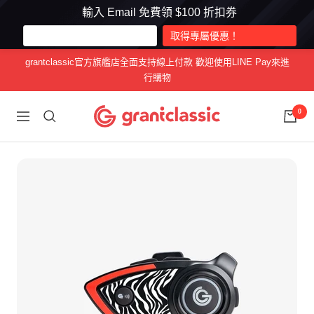
輸入 Email 免費領 $100 折扣券
跳
grantclassic官方旗艦店全面支持線上付款 歡迎使用LINE Pay來進
至
行購物
內
容
grantclassic
0
導
特
航
經
典