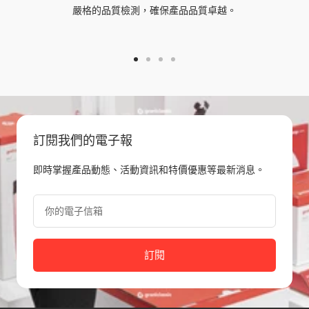
嚴格的品質檢測，確保產品品質卓越。
Go
Go
Go
Go
to
to
to
to
slide
slide
slide
slide
1
2
3
4
訂閱我們的電子報
即時掌握產品動態、活動資訊和特價優惠等最新消息。
你的電子信箱
訂閱