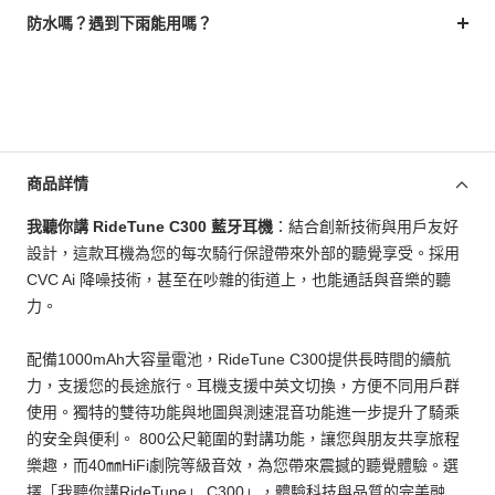
防水嗎？遇到下雨能用嗎？
商品詳情
我聽你講 RideTune C300 藍牙耳機
：結合創新技術與用戶友好
設計，這款耳機為您的每次騎行保證帶來外部的聽覺享受。採用
CVC Ai 降噪技術，甚至在吵雜的街道上，也能通話與音樂的聽
力。
配備1000mAh大容量電池，RideTune C300提供長時間的續航
力，支援您的長途旅行。耳機支援中英文切換，方便不同用戶群
使用。獨特的雙待功能與地圖與測速混音功能進一步提升了騎乘
的安全與便利。 800公尺範圍的對講功能，讓您與朋友共享旅程
樂趣，而40㎜HiFi劇院等級音效，為您帶來震撼的聽覺體驗。選
擇「我聽你講RideTune」 C300」，體驗科技與品質的完美融