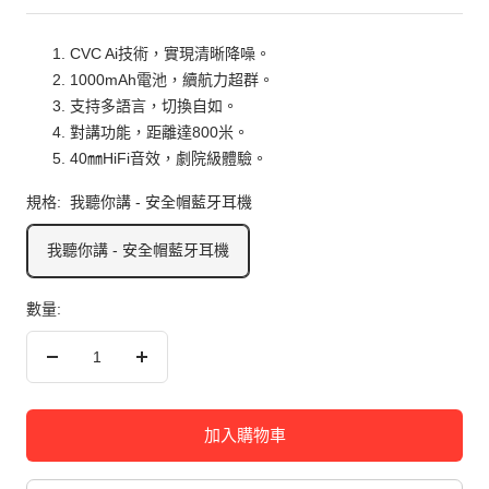
價
CVC Ai技術，實現清晰降噪。
1000mAh電池，續航力超群。
支持多語言，切換自如。
對講功能，距離達800米。
40㎜HiFi音效，劇院級體驗。
規格:
我聽你講 - 安全帽藍牙耳機
我聽你講 - 安全帽藍牙耳機
數量:
減
增
少
加
數
數
加入購物車
量
量