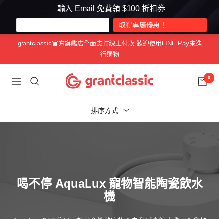
輸入 Email 免費領 $100 折扣券
跳
grantclassic官方旗艦店全面支持線上付款 歡迎使用LINE Pay來進
至
行購物
內
容
grantclassic
0
導
特
航
經
排序方式
典
喝不停 AquaLux 寵物智能陶瓷飲水
機