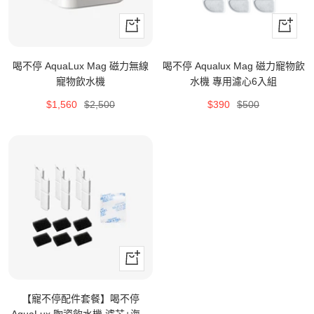
立
+
即
加
購
入
喝不停 AquaLux Mag 磁力無線
喝不停 Aqualux Mag 磁力寵物飲
買
購
寵物飲水機
水機 專用濾心6入組
物
特
原
特
原
$1,560
$2,500
$390
$500
車
價
價
價
價
+
加
入
【寵不停配件套餐】喝不停
購
AquaLux 陶瓷飲水機 濾芯+海綿