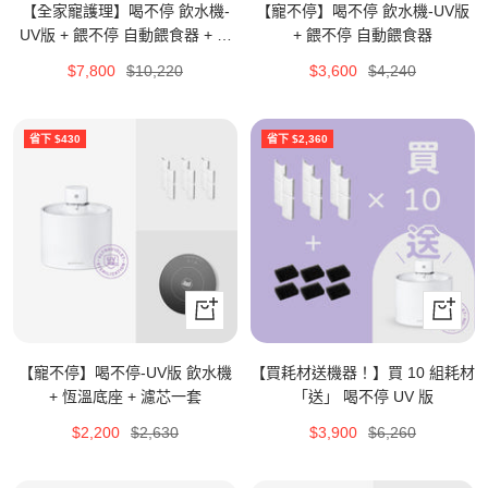
【全家寵護理】喝不停 飲水機-
【寵不停】喝不停 飲水機-UV版
買
買
UV版 + 餵不停 自動餵食器 + 暖
+ 餵不停 自動餵食器
烘烘 烘乾箱
特
原
特
原
$7,800
$10,220
$3,600
$4,240
價
價
價
價
省下 $430
省下 $2,360
立
立
即
即
購
購
【寵不停】喝不停-UV版 飲水機
【買耗材送機器！】買 10 組耗材
買
買
+ 恆溫底座 + 濾芯一套
「送」 喝不停 UV 版
特
原
特
原
$2,200
$2,630
$3,900
$6,260
價
價
價
價