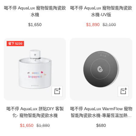
入
入
喝不停 AquaLux 寵物智能陶瓷飲
喝不停 AquaLux 寵物智能陶瓷飲
購
購
水機
水機-UV版
物
物
特
特
原
$1,650
$1,890
$2,100
車
車
價
價
價
省下 $230
立
+
即
加
購
入
喝不停 AquaLux 拼貼DIY 客製
喝不停 AquaLux WarmFlow 寵物
買
購
化- 寵物智能陶瓷飲水機
智能陶瓷飲水機-專屬恆溫加熱盤
物
底座
特
原
特
$1,650
$1,880
$680
車
價
價
價