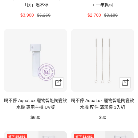
買
買
「送」喝不停
+ 一年耗材
特
原
特
原
$3,900
$6,260
$2,700
$3,180
價
價
價
價
+
+
加
加
入
入
喝不停 AquaLux 寵物智能陶瓷飲
喝不停 AquaLux 寵物智能陶瓷飲
購
購
水機 專用主機 UV版
水機 配件 清潔棒 3入組
物
物
特
特
$680
$80
車
車
價
價
省下 $5,891
省下 $2,681