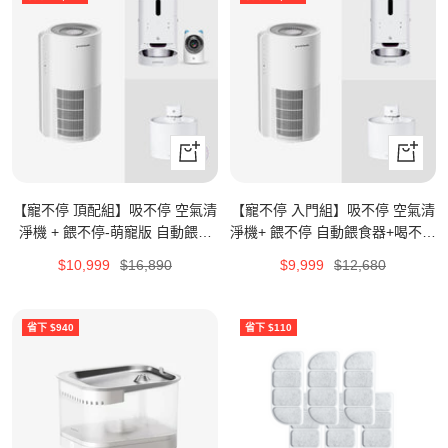
+
+
加
加
入
入
【寵不停 頂配組】吸不停 空氣清
【寵不停 入門組】吸不停 空氣清
購
購
淨機 + 餵不停-萌寵版 自動餵食
淨機+ 餵不停 自動餵食器+喝不停
物
物
器 + 喝不停 飲水機-UV版
飲水機
特
原
特
原
$10,999
$16,890
$9,999
$12,680
車
車
價
價
價
價
省下 $940
省下 $110