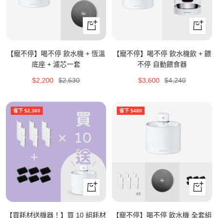
立
立
即
即
購
購
【寵不停】喝不停 飲水機 + 恆溫
【寵不停】喝不停 飲水機飲 + 餵
買
買
底座 + 濾芯一套
不停 自動餵食器
特
原
特
原
$2,200
$2,630
$3,600
$4,240
價
價
價
價
省下 $2,360
省下 $480
立
立
即
即
購
購
【買耗材送機器！】買 10 組耗材
【寵不停】喝不停 飲水機 全套組