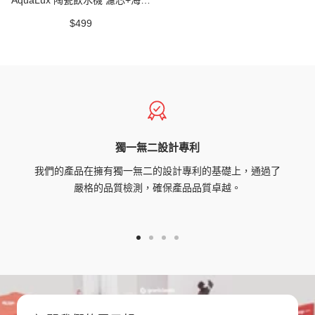
物
+ 餵不停 LuxNourish 專用乾燥劑
特
$499
車
價
獨一無二設計專利
我們的產品在擁有獨一無二的設計專利的基礎上，通過了
嚴格的品質檢測，確保產品品質卓越。
Go
Go
Go
Go
to
to
to
to
slide
slide
slide
slide
1
2
3
4