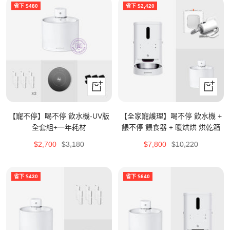
省下 $480
省下 $2,420
立
立
即
即
購
購
【寵不停】喝不停 飲水機-UV版
【全家寵護理】喝不停 飲水機 +
買
買
全套組+一年耗材
餵不停 餵食器 + 暖烘烘 烘乾箱
特
原
特
原
$2,700
$3,180
$7,800
$10,220
價
價
價
價
省下 $430
省下 $640