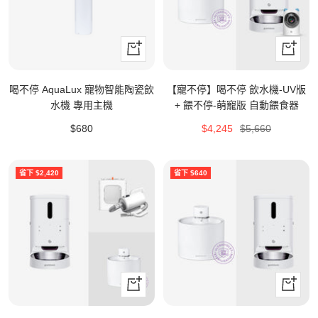
+
+
加
加
入
入
喝不停 AquaLux 寵物智能陶瓷飲
【寵不停】喝不停 飲水機-UV版
購
購
水機 專用主機
+ 餵不停-萌寵版 自動餵食器
物
物
特
特
原
$680
$4,245
$5,660
車
車
價
價
價
省下 $2,420
省下 $640
立
立
即
即
購
購