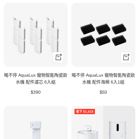
+
+
加
加
入
入
喝不停 AquaLux 寵物智能陶瓷飲
喝不停 AquaLux 寵物智能陶瓷飲
購
購
水機 配件濾芯 6入組
水機 配件海棉 6入1組
物
物
特
特
$390
$50
車
車
價
價
省下 $1,415