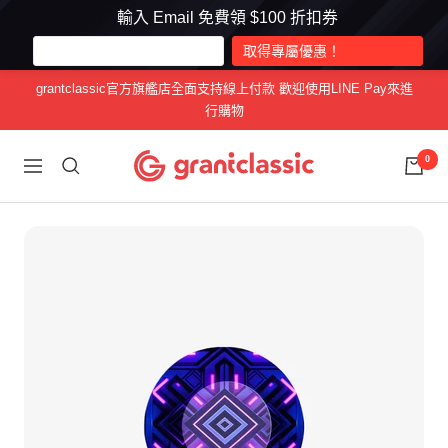
輸入 Email 免費領 $100 折扣券
跳
grantclassic官方旗艦店全面支持線上付款 歡迎使用LINE Pay來進
至
行購物
內
容
grantclassic
0
導
特
航
經
典