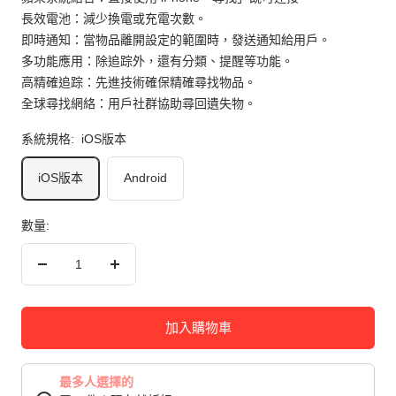
長效電池：減少換電或充電次數。
即時通知：當物品離開設定的範圍時，發送通知給用戶。
多功能應用：除追踪外，還有分類、提醒等功能。
高精確追踪：先進技術確保精確尋找物品。
全球尋找網絡：用戶社群協助尋回遺失物。
系統規格:
iOS版本
iOS版本
Android
數量:
減
增
少
加
數
數
加入購物車
量
量
最多人選擇的