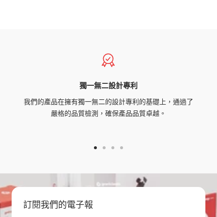
獨一無二設計專利
我們的產品在擁有獨一無二的設計專利的基礎上，通過了
嚴格的品質檢測，確保產品品質卓越。
Go
Go
Go
Go
to
to
to
to
slide
slide
slide
slide
1
2
3
4
訂閱我們的電子報