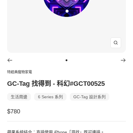
放
大
Go
to
特經典寵物家電
slide
GC-Tag 找得到 - 科幻#GCT00525
1
生活周邊
6 Series 系列
GC-Tag 設計系列
特
$780
價
蘋果系統結合：直接使用 iPhone「尋找」既可連接。