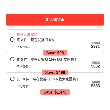
減
增
少
加
數
數
加入購物車
量
量
最多人選擇的
買
2
件！現在就折扣
5
%
$980
$931
平均每個：
Save:
$98
買
5
件！現在就折扣
10
%
找朋友團購！
$980
$882
平均每個：
Save:
$490
買
10
件！現在就折扣
15
%
找大家團購！
$980
$833
平均每個：
Save:
$1,470