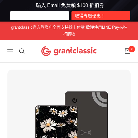
輸入 Email 免費領 $100 折扣券
跳
grantclassic官方旗艦店全面支持線上付款 歡迎使用LINE Pay來進
至
行購物
內
容
grantclassic
0
導
特
航
經
典