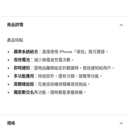
商品詳情
產品特點
蘋果系統結合
：直接使用 iPhone「尋找」既可連接。
長效電池
：減少換電或充電次數。
即時通知
：當物品離開設定的範圍時，發送通知給用戶。
多功能應用
：除追踪外，還有分類、提醒等功能。
高精確追踪
：先進技術確保精確尋找物品。
獨家數位名片
功能，隨時都能掌握商機。
規格