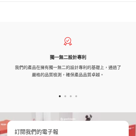
獨一無二設計專利
我們的產品在擁有獨一無二的設計專利的基礎上，通過了
嚴格的品質檢測，確保產品品質卓越。
Go
Go
Go
Go
to
to
to
to
slide
slide
slide
slide
1
2
3
4
訂閱我們的電子報