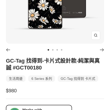
放
大
Go
Go
Go
Go
to
to
to
to
GC-Tag 找得到-卡片式設計款-純潔與真
slide
slide
slide
slide
誠 #GCT00180
1
4
5
6
生活周邊
6 Series 系列
GC-Tag 找得到 卡片式
特
$980
價