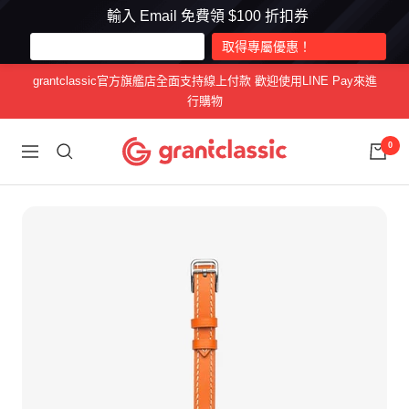
輸入 Email 免費領 $100 折扣券
跳
grantclassic官方旗艦店全面支持線上付款 歡迎使用LINE Pay來進
至
行購物
內
容
grantclassic
0
導
特
航
經
典