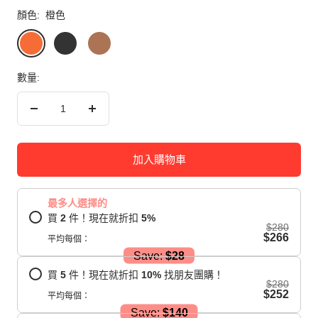
顏色:
橙色
橙
黑
棕
色
色
色
數量:
減
增
少
加
數
數
加入購物車
量
量
最多人選擇的
買
2
件！現在就折扣
5
%
$280
$266
平均每個：
Save:
$28
買
5
件！現在就折扣
10
%
找朋友團購！
$280
$252
平均每個：
Save:
$140