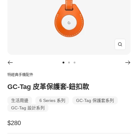
放
大
Go
Go
Go
to
to
to
特經典手機配件
slide
slide
slide
GC-Tag 皮革保護套-鈕扣款
1
2
3
生活周邊
6 Series 系列
GC-Tag 保護套系列
GC-Tag 設計系列
特
$280
價