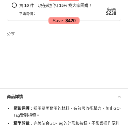
買
10
件！現在就折扣
15
%
找大家團購！
$280
$238
平均每個：
Save:
$420
分享
商品詳情
極致保護
：採用堅固耐用的材料，有效吸收衝擊力，防止GC-
Tag受到損壞。
精準剪裁
：完美貼合GC-Tag的外形和按鈕，不影響操作便利