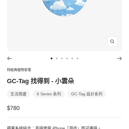
放
大
Go
Go
Go
Go
Go
Go
to
to
to
to
to
to
特經典寵物家電
slide
slide
slide
slide
slide
slide
GC-Tag 找得到 - 小雲朵
1
2
3
4
5
6
生活周邊
6 Series 系列
GC-Tag 設計系列
特
$780
價
蘋果系統結合：直接使用 iPhone「尋找」既可連接。