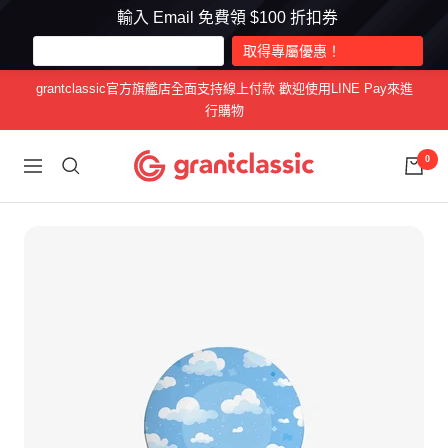
輸入 Email 免費領 $100 折扣券
跳
grantclassic官方旗艦店全面支持線上付款 歡迎使用LINE Pay來進
至
行購物
內
容
grantclassic
0
導
特
航
經
典