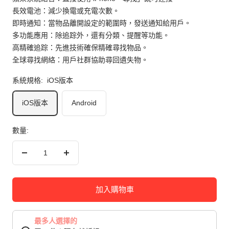
長效電池：減少換電或充電次數。
即時通知：當物品離開設定的範圍時，發送通知給用戶。
多功能應用：除追踪外，還有分類、提醒等功能。
高精確追踪：先進技術確保精確尋找物品。
全球尋找網絡：用戶社群協助尋回遺失物。
系統規格:
iOS版本
iOS版本
Android
數量:
減
增
少
加
數
數
加入購物車
量
量
最多人選擇的