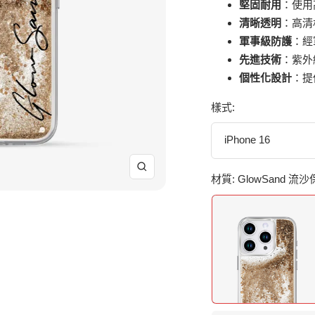
堅固耐用
：使用
清晰透明
：高清
軍事級防護
：經
先進技術
：紫外
個性化設計
：提
樣式:
iPhone 16
放
材質:
GlowSand 流
大