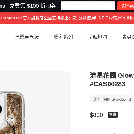
ail 免費領 $100 折扣券
grantclassic官方旗艦店全面支持線上付款 歡迎使用LINE Pay來進行購物
汽機車周邊
聯名系列
型號地圖
會員
流星花園 Glo
#CAS00283
流星花園 GlowSand
特
$890
售罄
價