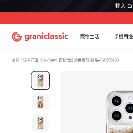
輸入 Em
跳
至
內
grantclassic
寵物生活
手機周邊
容
特
經
典
首頁
流星花園 GlowSand 客製化流沙保護殼-簽名#CAS00283