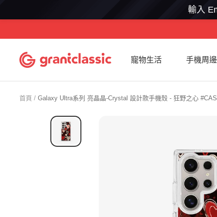
輸入 Em
跳
至
內
grantclassic
寵物生活
手機周邊
容
特
經
典
首頁
Galaxy Ultra系列 亮晶晶-Crystal 設計款手機殼 - 狂野之心 #CAS