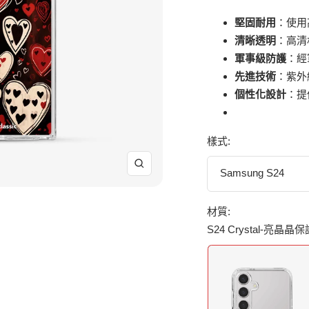
堅固耐用
：使用
清晰透明
：高清
軍事級防護
：經
先進技術
：紫外
個性化設計
：提
樣式:
放
Samsung S24
大
材質:
S24 Crystal-亮晶晶