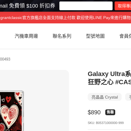
ail 免費領 $100 折扣券
grantclassic官方旗艦店全面支持線上付款 歡迎使用LINE Pay來進行購物
汽機車周邊
聯名系列
型號地圖
會員
00493
Galaxy Ult
狂野之心 #CAS
亮晶晶 Crystal
特
$890
售罄
價
SKU:
B05371000000-999