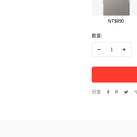
NT$890
數量:
減
增
少
加
數
數
量
量
分享