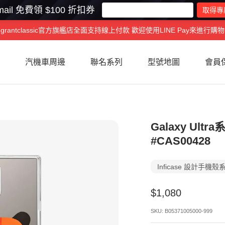
ail 免費領 $100 折扣券
grantclassic官方旗艦店全面支持線上付款 歡迎使用LINE Pay來進行購物
汽機車周邊
聯名系列
型號地圖
會員
Galaxy Ultr
#CAS00428
Inficase 設計手機殼
特
$1,080
價
SKU:
B05371005000-999