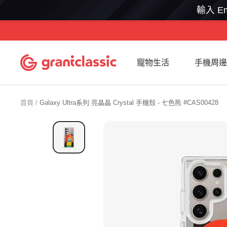
輸入 Em
跳
至
內
grantclassic
寵物生活
手機周邊
容
特
經
典
首頁
Galaxy Ultra系列 亮晶晶 Crystal 手機殼 - 七色熊 #CAS00428