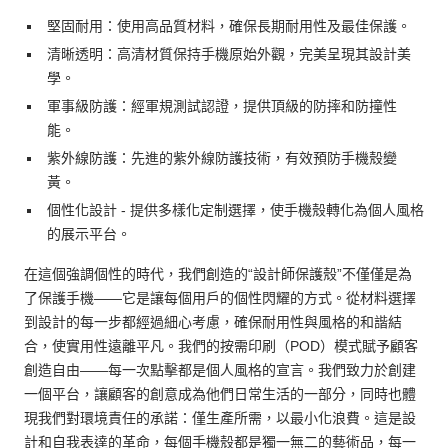
堅固耐用：
使用高品質材料，確保長期耐用性及最佳保護。
清晰透明：
高清材質保持手機原始外觀，完美呈現其設計美
學。
軍事級防護：
經軍規測試認證，提供頂級的防摔和防撞性
能。
紫外線防護：
先進的紫外線防護技術，有效預防手機殼變
黃。
個性化設計
- 提供多樣化定制選擇，使手機殼轉化為個人風格
的展示平台。
在這個強調個性的時代，我們創造的“設計師保護殼”不僅僅是為
了保護手機——它是讓每個用戶的個性閃耀的方式。從材料選擇
到設計的每一步都經過細心考慮，確保耐用性與風格的和諧結
合，使實用性遠離平凡。我們的按需印刷（POD）模式賦予顧客
創造自由——每一次點擊都是個人風格的宣言。我們致力於創建
一個平台，讓顧客的創意成為他們日常生活的一部分，同時也體
現我們對環境責任的承諾：僅生產所需，以最小化浪費。這是設
計和自我表達的革命，每個手機殼都是獨一無二的藝術品，每一