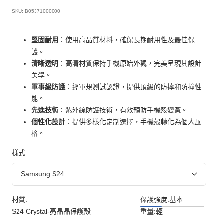
價
SKU:
B05371000000
堅固耐用
：使用高品質材料，確保長期耐用性及最佳保
護。
清晰透明
：高清材質保持手機原始外觀，完美呈現其設計
美學。
軍事級防護
：經軍規測試認證，提供頂級的防摔和防撞性
能。
先進技術
：紫外線防護技術，有效預防手機殼變黃。
個性化設計
：提供多樣化定制選擇，手機殼轉化為個人風
格。
樣式:
Samsung S24
材質:
保護強度:
基本
S24 Crystal-亮晶晶保護殼
重量:
輕