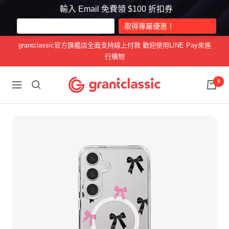
輸入 Email 免費領 $100 折扣券
跳
grantclassic官方旗艦店全面支持線上付款 歡迎使用LINE Pay來進
至
行購物
內
容
grantclassic
0
導
特
航
經
典