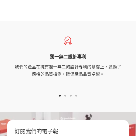
獨一無二設計專利
我們的產品在擁有獨一無二的設計專利的基礎上，通過了
嚴格的品質檢測，確保產品品質卓越。
Go
Go
Go
Go
to
to
to
to
slide
slide
slide
slide
1
2
3
4
訂閱我們的電子報