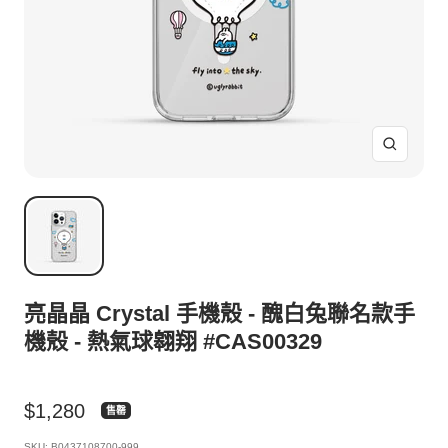
放
大
亮晶晶 Crystal 手機殼 - 醜白兔聯名款手
機殼 - 熱氣球翱翔 #CAS00329
特
$1,280
售罄
價
SKU:
B0437108700-999