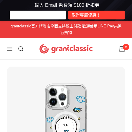
輸入 Email 免費領 $100 折扣券
跳
grantclassic官方旗艦店全面支持線上付款 歡迎使用LINE Pay來進
至
行購物
內
容
grantclassic
0
導
特
航
經
典