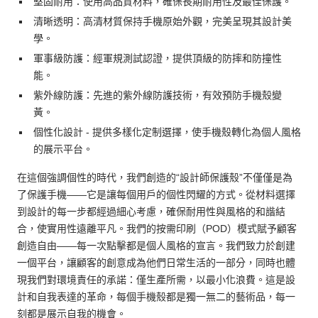
堅固耐用：
使用高品質材料，確保長期耐用性及最佳保護。
清晰透明：
高清材質保持手機原始外觀，完美呈現其設計美
學。
軍事級防護：
經軍規測試認證，提供頂級的防摔和防撞性
能。
紫外線防護：
先進的紫外線防護技術，有效預防手機殼變
黃。
個性化設計
- 提供多樣化定制選擇，使手機殼轉化為個人風格
的展示平台。
在這個強調個性的時代，我們創造的“設計師保護殼”不僅僅是為
了保護手機——它是讓每個用戶的個性閃耀的方式。從材料選擇
到設計的每一步都經過細心考慮，確保耐用性與風格的和諧結
合，使實用性遠離平凡。我們的按需印刷（POD）模式賦予顧客
創造自由——每一次點擊都是個人風格的宣言。我們致力於創建
一個平台，讓顧客的創意成為他們日常生活的一部分，同時也體
現我們對環境責任的承諾：僅生產所需，以最小化浪費。這是設
計和自我表達的革命，每個手機殼都是獨一無二的藝術品，每一
刻都是展示自我的機會。