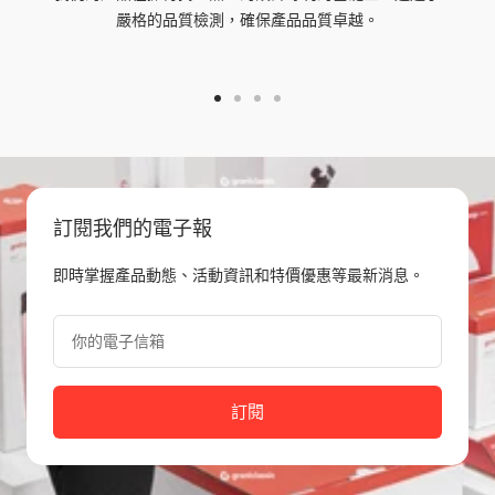
嚴格的品質檢測，確保產品品質卓越。
Go
Go
Go
Go
to
to
to
to
slide
slide
slide
slide
1
2
3
4
訂閱我們的電子報
即時掌握產品動態、活動資訊和特價優惠等最新消息。
你的電子信箱
訂閱