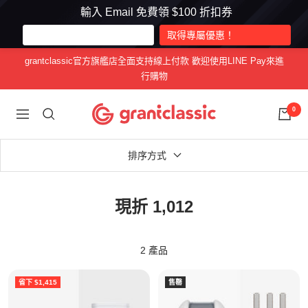
輸入 Email 免費領 $100 折扣券
跳
grantclassic官方旗艦店全面支持線上付款 歡迎使用LINE Pay來進
至
行購物
內
容
grantclassic
0
導
特
航
經
排序方式
典
現折 1,012
2 產品
省下 $1,415
售罄