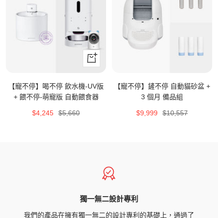
+
加
入
【寵不停】喝不停 飲水機-UV版
【寵不停】鏟不停 自動貓砂盆 +
購
+ 餵不停-萌寵版 自動餵食器
3 個月 備品組
物
特
原
特
原
$4,245
$5,660
$9,999
$10,557
車
價
價
價
價
獨一無二設計專利
我們的產品在擁有獨一無二的設計專利的基礎上，通過了